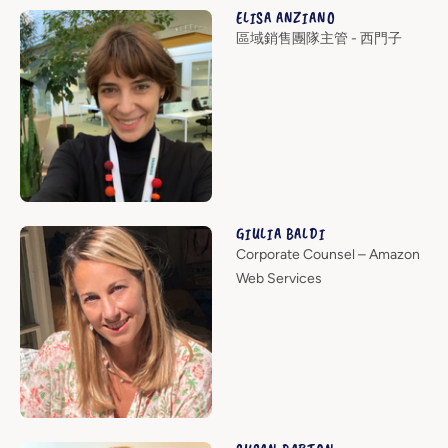
ELISA ANZIANO
區域銷售團隊主管 - 西門子
GIULIA BALDI
Corporate Counsel – Amazon
Web Services