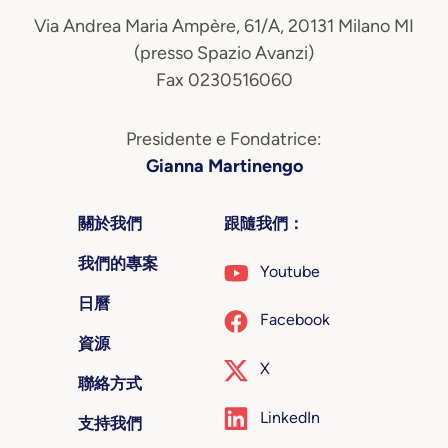
Via Andrea Maria Ampère, 61/A, 20131 Milano MI
(presso Spazio Avanzi)
Fax 0230516060
Presidente e Fondatrice:
Gianna Martinengo
關於我們
跟隨我們：
我們的專案
Youtube
日曆
Facebook
資源
X
聯絡方式
LinkedIn
支持我們