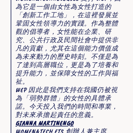
為它是一個由女性為女性打造的
「創新工作工地」，在這裡發展並
鞏固女性領導力的實踐。作為整體
觀的倡導者，女性能在企業、研
究、公共行政及民間社會中提供非
凡的貢獻，尤其在這個能力價值成
為未來動力的歷史時刻。不僅是為
了達到高層職位，更是為了培養和
提升能力，並保障女性的工作與福
祉。
WEP 因此是我們支持在我國仍被視
為「弱勢群體」的女性的具體承
諾。今天投入我們的時間和專業，
對未來承擔起責任的意義。
GIANNA MARTINENGO
WOMEN&TECH ETS 創辦人兼主席