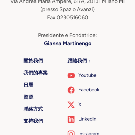
Via Andrea Maria Ampère, 61/A, 20131 Milano MI
(presso Spazio Avanzi)
Fax 0230516060
Presidente e Fondatrice:
Gianna Martinengo
關於我們
跟隨我們：
我們的專案
Youtube
日曆
Facebook
資源
X
聯絡方式
LinkedIn
支持我們
Instagram