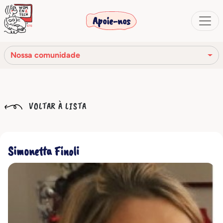
Apoie-nos
Nossa comunidade
Nossa missão
VOLTAR À LISTA
Nossa história
Os órgãos sociais
Simonetta Finoli
Código de Ética
Nossa rede
Nossa comunidade