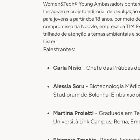
Women&Tech® Young Ambassadors contarão a
Instagram e projeto editorial de divulgação
para jovens a partir dos 18 anos, por meio d
compromisso da Noovle, empresa da TIM E
trilhado de atenção a temas ambientais e 
Lister.
Palestrantes:
Carla Nisio
- Chefe das Práticas d
Alessia Soru
- Biotecnologia Médi
Studiorum de Bolonha, Embaixad
Martina Proietti
- Graduada em Tec
Università Link Campus, Roma, 
Eleonora Torchia
, Recém-licencia