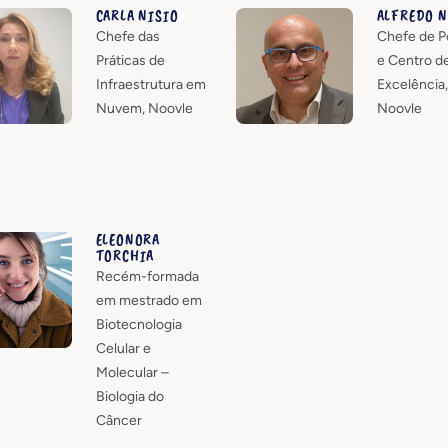
CARLA NISIO
ALFREDO N
Chefe das
Chefe de Po
Práticas de
e Centro d
Infraestrutura em
Excelência,
Nuvem, Noovle
Noovle
ELEONORA
TORCHIA
Recém-formada
em mestrado em
Biotecnologia
Celular e
Molecular –
Biologia do
Câncer