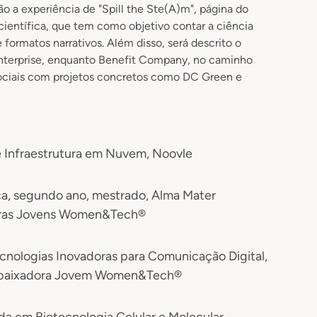
 experiência de "Spill the Ste(A)m", página do
 científica, que tem como objetivo contar a ciência
e formatos narrativos. Além disso, será descrito o
nterprise, enquanto Benefit Company, no caminho
sociais com projetos concretos como DC Green e
e Infraestrutura em Nuvem, Noovle
ca, segundo ano, mestrado, Alma Mater
oras Jovens Women&Tech®
nologias Inovadoras para Comunicação Digital,
Embaixadora Jovem Women&Tech®
da em Biotecnologia Celular e Molecular –