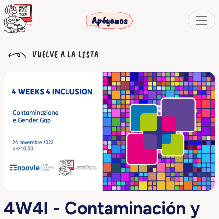
Apóyanos
VUELVE A LA LISTA
4W4I - Contaminación y