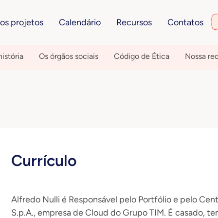
os projetos
Calendário
Recursos
Contatos
istória
Os órgãos sociais
Código de Ética
Nossa re
Currículo
Alfredo Nulli é Responsável pelo Portfólio e pelo Cen
S.p.A., empresa de Cloud do Grupo TIM. É casado, tem