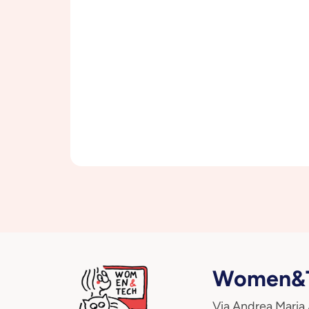
Women&T
Via Andrea Maria