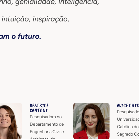
ho, genialidade, inteligência,
intuição, inspiração,
am o futuro.
BEATRICE
ALICE CHI
CANTONI
Pesquisado
Pesquisadora no
Universida
Departamento de
Católica do
Engenharia Civil e
Sagrado C