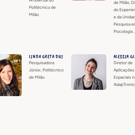
Ambiental do
de Milão, D
Politécnico de
do Experie
Milão
e da Unida
Pesquisa 
Psicologia 
LINDA GRETA DUI
ALESSIA G
Pesquisadora
Diretor de
Júnior, Politécnico
Aplicações
de Milão
Espaciais n
AdapTronic