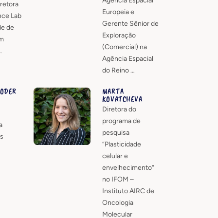
Agência Espacial
iretora
Europeia e
nce Lab
Gerente Sênior de
de de
Exploração
em
(Comercial) na
…
Agência Espacial
do Reino …
LODER
MARTA
KOVATCHEVA
Diretora do
programa de
a
pesquisa
s
“Plasticidade
celular e
envelhecimento”
no IFOM –
Instituto AIRC de
Oncologia
Molecular