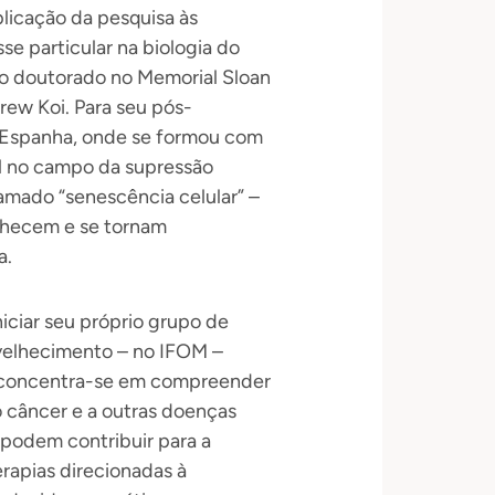
licação da pesquisa às
e particular na biologia do
 o doutorado no Memorial Sloan
rew Koi. Para seu pós-
 Espanha, onde se formou com
al no campo da supressão
mado “senescência celular” –
lhecem e se tornam
a.
niciar seu próprio grupo de
nvelhecimento – no IFOM –
a concentra-se em compreender
o câncer e a outras doenças
podem contribuir para a
rapias direcionadas à