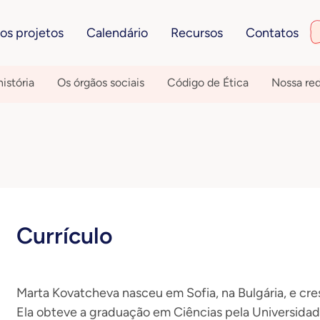
os projetos
Calendário
Recursos
Contatos
istória
Os órgãos sociais
Código de Ética
Nossa re
Currículo
Marta Kovatcheva nasceu em Sofia, na Bulgária, e cr
Ela obteve a graduação em Ciências pela Universidad