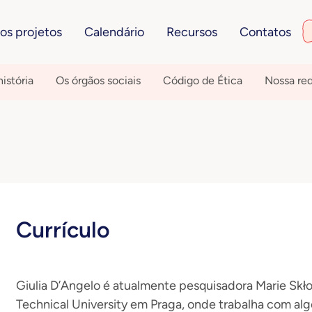
os projetos
Calendário
Recursos
Contatos
istória
Os órgãos sociais
Código de Ética
Nossa re
Currículo
Giulia D’Angelo é atualmente pesquisadora Marie Sk
Technical University em Praga, onde trabalha com al