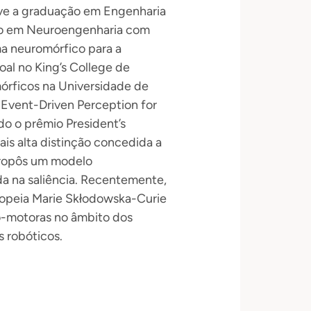
teve a graduação em Engenharia
do em Neuroengenharia com
a neuromórfico para a
al no King’s College de
órficos na Universidade de
 Event-Driven Perception for
do o prêmio President’s
is alta distinção concedida a
propôs um modelo
da na saliência. Recentemente,
uropeia Marie Skłodowska-Curie
io-motoras no âmbito dos
s robóticos.