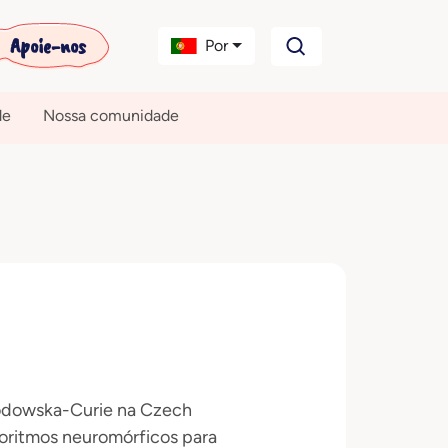
Apoie-nos
Por
de
Nossa comunidade
łodowska-Curie na Czech
goritmos neuromórficos para