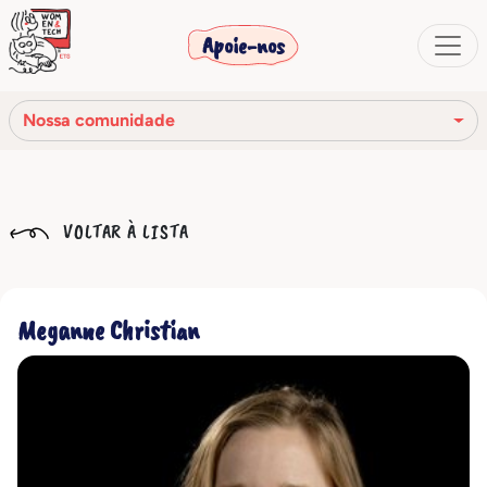
Apoie-nos
Nossa comunidade
Nossa missão
VOLTAR À LISTA
Nossa história
Os órgãos sociais
Meganne Christian
Código de Ética
Nossa rede
Nossa comunidade