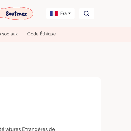
Soutenez
Fra
s sociaux
Code Éthique
ttératures Étrangères de