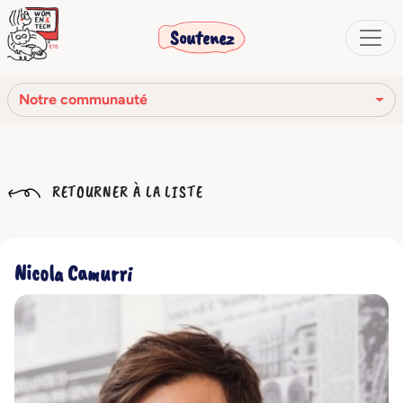
Soutenez
Notre communauté
Notre mission
RETOURNER À LA LISTE
Notre histoire
Notre réseau
Nicola Camurri
Notre communauté
Les organes sociaux
Code Éthique