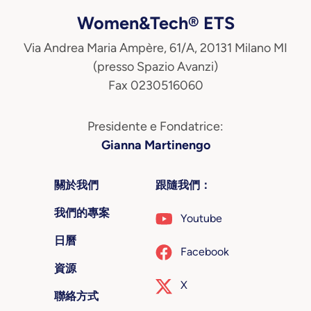
Women&Tech® ETS
Via Andrea Maria Ampère, 61/A, 20131 Milano MI
(presso Spazio Avanzi)
Fax 0230516060
Presidente e Fondatrice:
Gianna Martinengo
關於我們
跟隨我們：
我們的專案
Youtube
日曆
Facebook
資源
X
聯絡方式