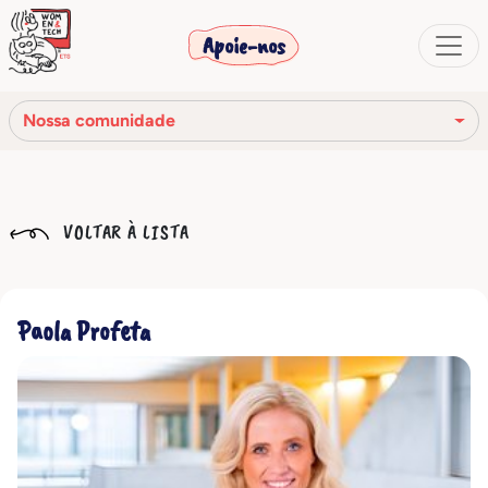
Apoie-nos
Nossa comunidade
Nossa missão
VOLTAR À LISTA
Nossa história
Os órgãos sociais
Paola Profeta
Código de Ética
Nossa rede
Nossa comunidade