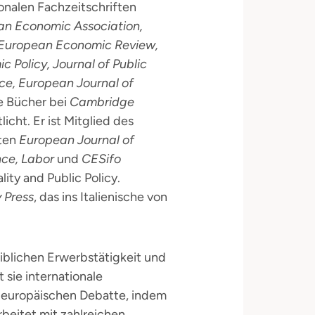
ionalen Fachzeitschriften
an Economic Association,
 European Economic Review,
 Policy, Journal of Public
ce, European Journal of
le Bücher bei
Cambridge
icht. Er ist Mitglied des
ften
European Journal of
nce, Labor
und
CESifo
ity and Public Policy.
 Press
, das ins Italienische von
iblichen Erwerbstätigkeit und
 sie internationale
d europäischen Debatte, indem
rbeitet mit zahlreichen