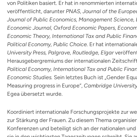
von Politiken basiert. Er hat in renommierten internat
veröffentlicht, darunter
PNAS, Journal of the Europe
Journal of Public Economics, Management Science,
Economic Journal, Oxford Economic Papers, Economic
Economic Theory, International Tax and Public Finan
Political Economy, Public Choice.
Er hat internationa
University Press, Palgrave, Routledge, Elgar
veröffentl
Herausgebergremiums der internationalen Zeitschri
Political Economy, International Tax and Public Fina
Economic Studies.
Sein letztes Buch ist „Gender Equal
Measuring progress in Europe“,
Cambridge University
Egea übersetzt wurde.
Koordiniert internationale Forschungsprojekte zur we
zur Stärkung der Frauen. Zu diesem Thema organisiert
Konferenzen und beteiligt sich an der nationalen un
sie in den wichtigsten Tageszeitungen schreibt. Sie a