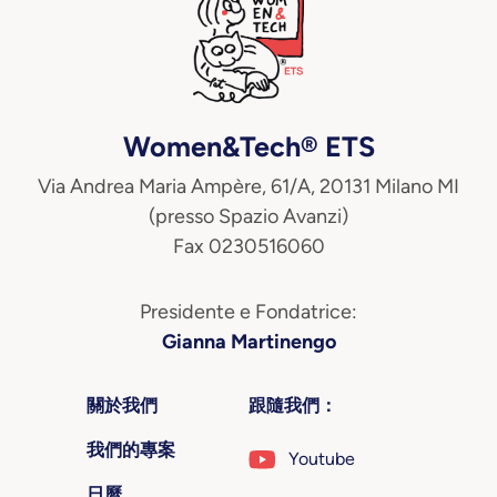
Women&Tech® ETS
Via Andrea Maria Ampère, 61/A, 20131 Milano MI
(presso Spazio Avanzi)
Fax 0230516060
Presidente e Fondatrice:
Gianna Martinengo
關於我們
跟隨我們：
我們的專案
Youtube
日曆