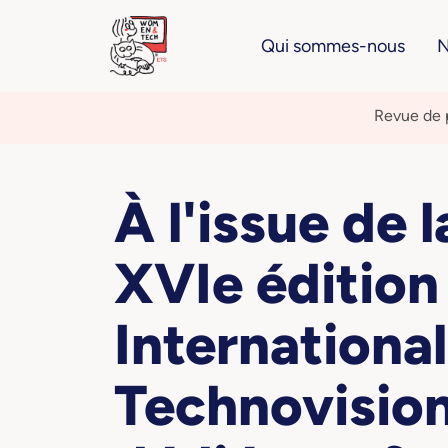
Qui sommes-nous
N
Revue de 
À l'issue de l
XVIe édition
International
Technovisio