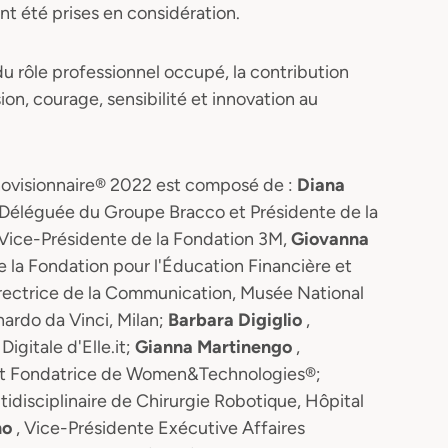
t été prises en considération.
s du rôle professionnel occupé, la contribution
on, courage, sensibilité et innovation au
hnovisionnaire® 2022 est composé de :
Diana
e Déléguée du Groupe Bracco et Présidente de la
 Vice-Présidente de la Fondation 3M,
Giovanna
e la Fondation pour l'Éducation Financière et
irectrice de la Communication, Musée National
nardo da Vinci, Milan;
Barbara Digiglio
,
igitale d'Elle.it;
Gianna Martinengo
,
 et Fondatrice de Women&Technologies®;
tidisciplinaire de Chirurgie Robotique, Hôpital
no
, Vice-Présidente Exécutive Affaires