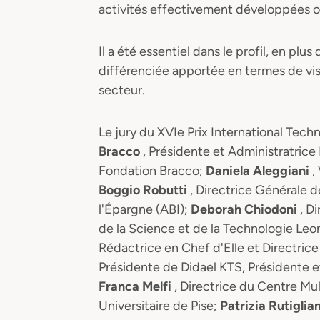
activités effectivement développées on
Il a été essentiel dans le profil, en plu
différenciée apportée en termes de visi
secteur.
Le jury du XVIe Prix International Tec
Bracco
, Présidente et Administratric
Fondation Bracco;
Daniela Aleggiani
,
Boggio Robutti
, Directrice Générale d
l'Épargne (ABI);
Deborah Chiodoni
, D
de la Science et de la Technologie Leo
Rédactrice en Chef d'Elle et Directrice D
Présidente de Didael KTS, Présidente
Franca Melfi
, Directrice du Centre Mul
Universitaire de Pise;
Patrizia Rutiglia