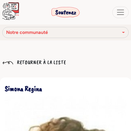
Soutenez
Notre communauté
Notre mission
RETOURNER À LA LISTE
Notre histoire
Notre réseau
Simona Regina
Notre communauté
Les organes sociaux
Code Éthique