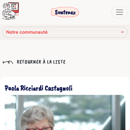
Soutenez
Notre communauté
Notre mission
RETOURNER À LA LISTE
Notre histoire
Notre réseau
Paola Ricciardi Castagnoli
Notre communauté
Les organes sociaux
Code Éthique