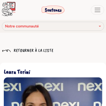
Soutenez
Notre communauté
Notre mission
RETOURNER À LA LISTE
Notre histoire
Notre réseau
Laura Torini
Notre communauté
Les organes sociaux
Code Éthique