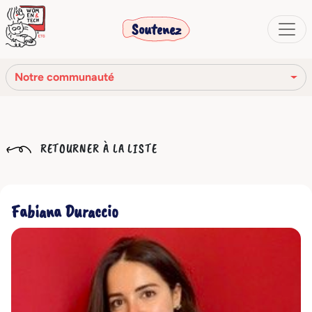
Soutenez
Notre communauté
Notre mission
RETOURNER À LA LISTE
Notre histoire
Notre réseau
Fabiana Duraccio
Notre communauté
Les organes sociaux
Code Éthique