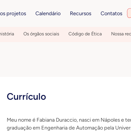
os projetos
Calendário
Recursos
Contatos
istória
Os órgãos sociais
Código de Ética
Nossa re
Currículo
Meu nome é Fabiana Duraccio, nasci em Nápoles e te
graduação em Engenharia de Automação pela Univers