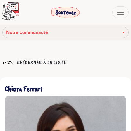
Soutenez
Notre communauté
Notre mission
RETOURNER À LA LISTE
Notre histoire
Notre réseau
Chiara Ferrari
Notre communauté
Les organes sociaux
Code Éthique