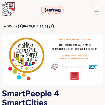
Soutenez
RETOURNER À LA LISTE
SmartPeople 4
SmartCities