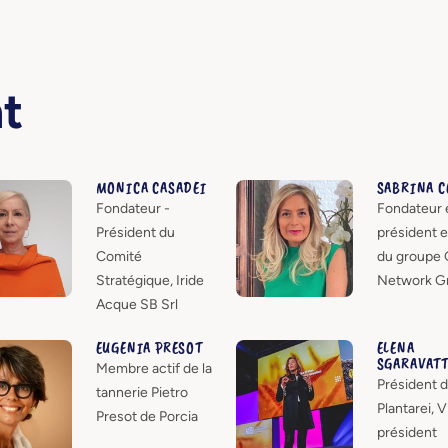
nt
MONICA CASADEI
SABRINA 
Fondateur -
Fondateur e
Président du
président e
Comité
du groupe 
Stratégique, Iride
Network G
Acque SB Srl
EUGENIA PRESOT
ELENA
SGARAVAT
Membre actif de la
Président 
tannerie Pietro
Plantarei, V
Presot de Porcia
président