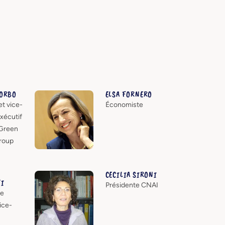
CORBO
ELSA FORNERO
t vice-
Économiste
xécutif
Green
roup
CECILIA SIRONI
TI
Présidente CNAI
de
ice-