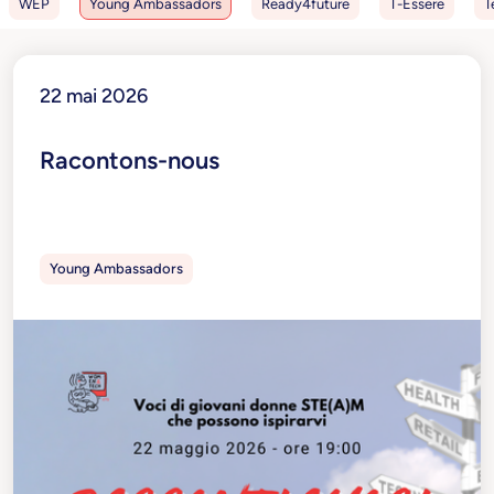
WEP
Young Ambassadors
Ready4future
T-Essere
T
22 mai 2026
Racontons-nous
Young Ambassadors