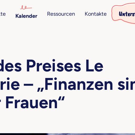
Unters
kte
Ressourcen
Kontakte
Kalender
des Preises Le
rie – „Finanzen si
r Frauen“