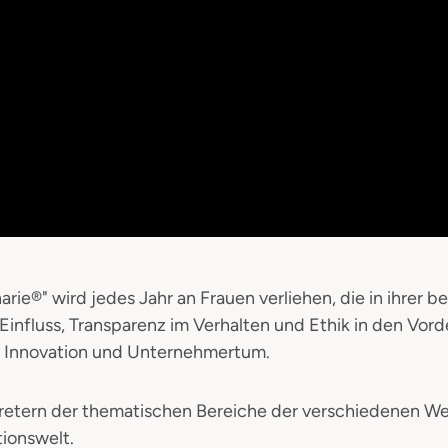
narie®" wird jedes Jahr an Frauen verliehen, die in ihrer 
 Einfluss, Transparenz im Verhalten und Ethik in den Vord
g, Innovation und Unternehmertum.
ertretern der thematischen Bereiche der verschiedenen 
ionswelt.