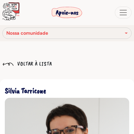
Apoie-nos
Nossa comunidade
Nossa missão
VOLTAR À LISTA
Nossa história
Os órgãos sociais
Silvia Tarricone
Código de Ética
Nossa rede
Nossa comunidade