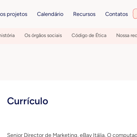
os projetos
Calendário
Recursos
Contatos
istória
Os órgãos sociais
Código de Ética
Nossa re
Currículo
Senior Director de Marketing, eBay Itália. O compu