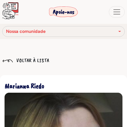
Apoie-nos
Nossa comunidade
Nossa missão
VOLTAR À LISTA
Nossa história
Os órgãos sociais
Marianna Riedo
Código de Ética
Nossa rede
Nossa comunidade