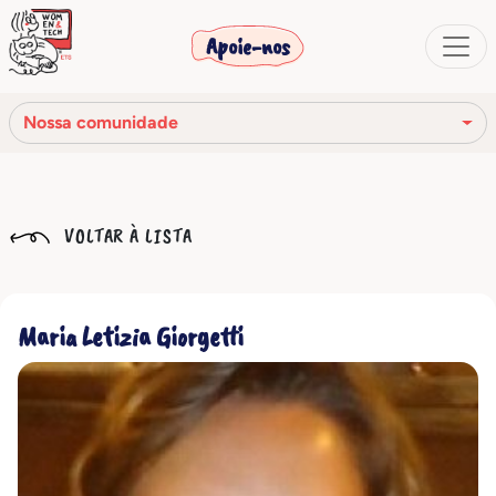
Apoie-nos
Nossa comunidade
Nossa missão
VOLTAR À LISTA
Nossa história
Os órgãos sociais
Maria Letizia Giorgetti
Código de Ética
Nossa rede
Nossa comunidade