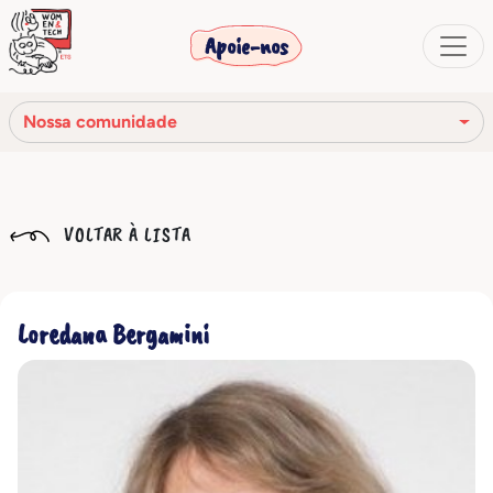
Apoie-nos
Nossa comunidade
Nossa missão
VOLTAR À LISTA
Nossa história
Os órgãos sociais
Loredana Bergamini
Código de Ética
Nossa rede
Nossa comunidade