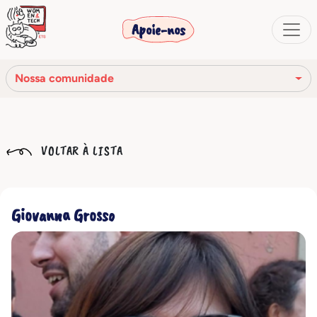
Apoie-nos
Nossa comunidade
Nossa missão
VOLTAR À LISTA
Nossa história
Os órgãos sociais
Giovanna Grosso
Código de Ética
Nossa rede
Nossa comunidade