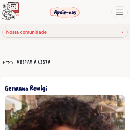
Apoie-nos
Nossa comunidade
Nossa missão
VOLTAR À LISTA
Nossa história
Os órgãos sociais
Germana Remigi
Código de Ética
Nossa rede
Nossa comunidade