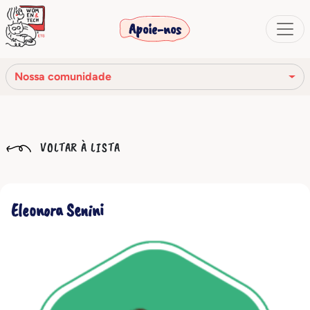
Apoie-nos
Nossa comunidade
Nossa missão
VOLTAR À LISTA
Nossa história
Os órgãos sociais
Eleonora Senini
Código de Ética
Nossa rede
Nossa comunidade