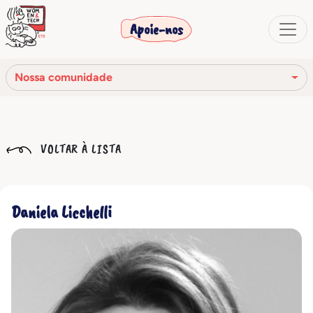
Apoie-nos
Nossa comunidade
Nossa missão
VOLTAR À LISTA
Nossa história
Os órgãos sociais
Daniela Licchelli
Código de Ética
Nossa rede
Nossa comunidade