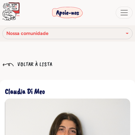
Apoie-nos
Nossa comunidade
Nossa missão
VOLTAR À LISTA
Nossa história
Os órgãos sociais
Claudia Di Meo
Código de Ética
Nossa rede
Nossa comunidade