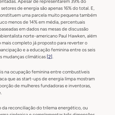
entadas. Apesar de representarem 39% do
setores de energia são apenas 16% do total. E,
constituem uma parcela muito pequena também
pouco menos de 14% em média, percentuais
s baseadas em dados nas mesas de discussão
ambientalista norte-americano Paul Hawken, além
mais completo já proposto para reverter o
mancipação e a educação feminina entre os seis
as mudanças climáticas
[2]
.
is na ocupação feminina entre combustíveis
staca que as start-ups de energia limpa mostram
porção de mulheres fundadoras e inventoras,
.
 da reconciliação do trilema energético, ou
forma sinérgica e complementar três dimensões