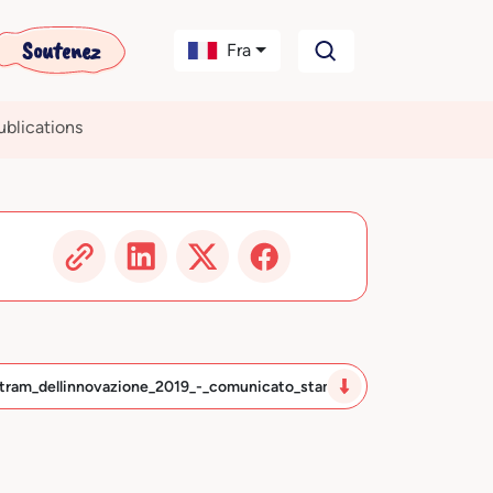
Soutenez
Fra
ublications
tram_dellinnovazione_2019_-_comunicato_stampa_1.p…