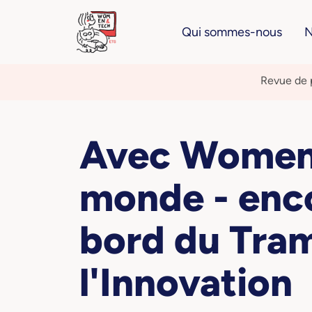
Qui sommes-nous
N
Revue de 
Avec Women&
monde - enco
bord du Tra
l'Innovation