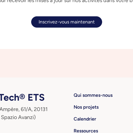
ur recevoir les mises à jour sur nos activités dans votre 
Inscrivez-vous maintenant
ech® ETS
Qui sommes-nous
Nos projets
 Ampère, 61/A, 20131
 Spazio Avanzi)
Calendrier
Ressources