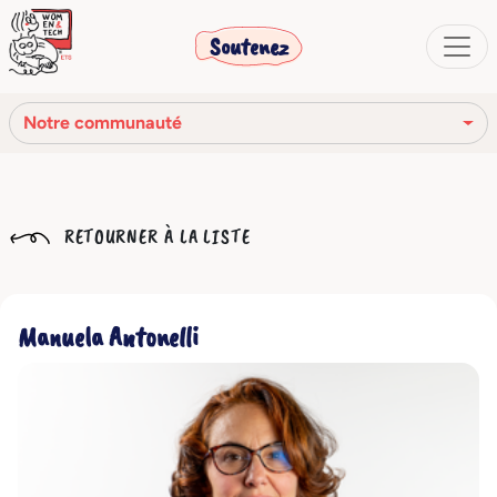
Soutenez
Notre communauté
Notre mission
RETOURNER À LA LISTE
Notre histoire
Notre réseau
Manuela Antonelli
Notre communauté
Les organes sociaux
Code Éthique