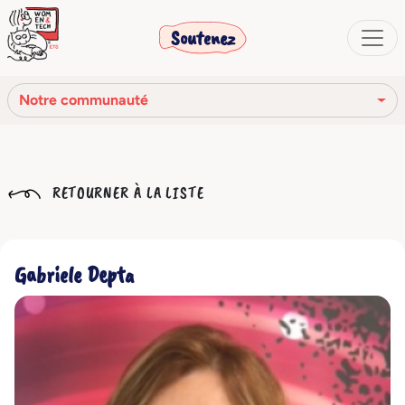
Soutenez
Notre communauté
Notre mission
RETOURNER À LA LISTE
Notre histoire
Notre réseau
Gabriele Depta
Notre communauté
Les organes sociaux
Code Éthique