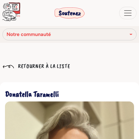
Soutenez
Notre communauté
Notre mission
RETOURNER À LA LISTE
Notre histoire
Notre réseau
Donatella Taramelli
Notre communauté
Les organes sociaux
Code Éthique