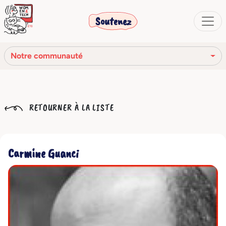
Soutenez
Notre communauté
Notre mission
RETOURNER À LA LISTE
Notre histoire
Notre réseau
Carmine Guanci
Notre communauté
Les organes sociaux
Code Éthique