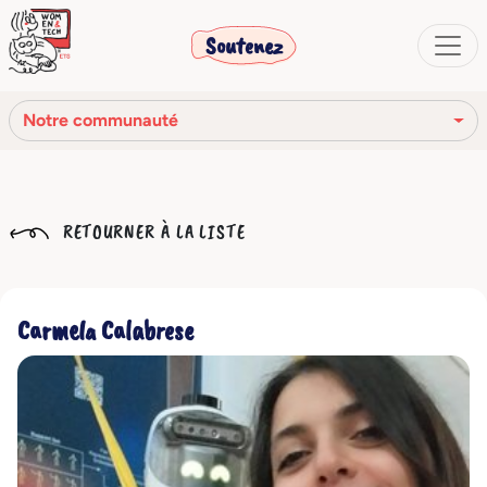
Soutenez
Notre communauté
Notre mission
RETOURNER À LA LISTE
Notre histoire
Notre réseau
Carmela Calabrese
Notre communauté
Les organes sociaux
Code Éthique