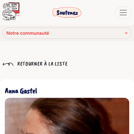
Soutenez
Notre communauté
Notre mission
RETOURNER À LA LISTE
Notre histoire
Notre réseau
Anna Gastel
Notre communauté
Les organes sociaux
Code Éthique