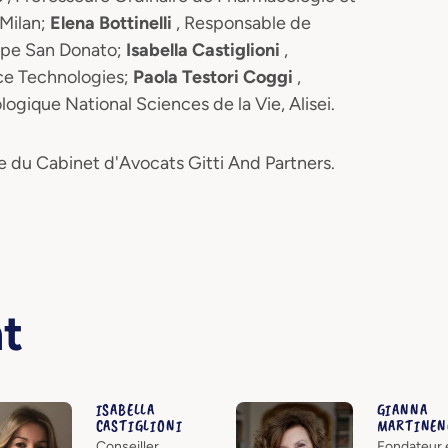
 Milan;
Elena Bottinelli
, Responsable de
roupe San Donato;
Isabella Castiglioni
,
ce Technologies;
Paola Testori Coggi
,
ogique National Sciences de la Vie, Alisei.
e du Cabinet d'Avocats Gitti And Partners.
nt
ISABELLA
GIANNA
CASTIGLIONI
MARTINEN
Conseiller
Fondateur 