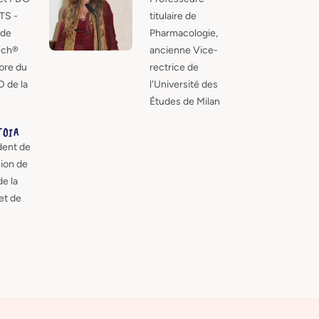
TS -
titulaire de
 de
Pharmacologie,
ch®
ancienne Vice-
bre du
rectrice de
D de la
l'Université des
Études de Milan
TOIA
dent de
ion de
de la
et de
u