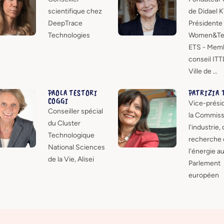
scientifique chez
de Didael K
DeepTrace
Présidente
Technologies
Women&Te
ETS - Mem
conseil ITT
Ville de …
PAOLA TESTORI
PATRIZIA 
COGGI
Vice-prési
Conseiller spécial
la Commiss
du Cluster
l'industrie, 
Technologique
recherche 
National Sciences
l'énergie a
de la Vie, Alisei
Parlement
européen