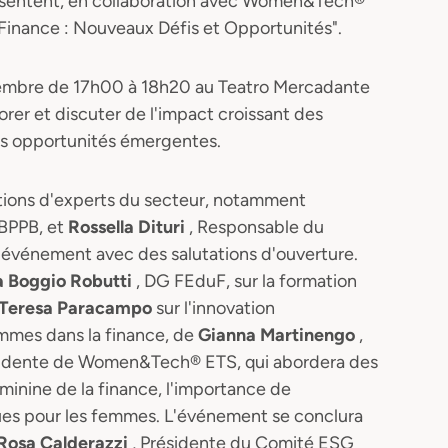
résentent, en collaboration avec Women&Tech®
inance : Nouveaux Défis et Opportunités".
ovembre de 17h00 à 18h20 au Teatro Mercadante
orer et discuter de l'impact croissant des
es opportunités émergentes.
ions d'experts du secteur, notamment
 BPPB, et
Rossella Dituri
, Responsable du
'événement avec des salutations d'ouverture.
 Boggio Robutti
, DG FEduF, sur la formation
-Teresa Paracampo
sur l'innovation
emmes dans la finance, de
Gianna Martinengo
,
ésidente de Women&Tech® ETS, qui abordera des
minine de la finance, l'importance de
ues pour les femmes. L'événement se conclura
Rosa Calderazzi
, Présidente du Comité ESG