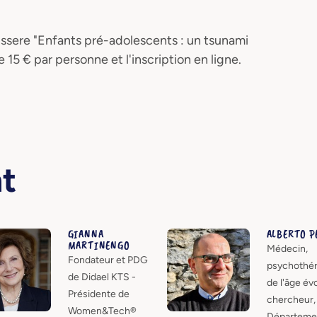
 T-Essere "Enfants pré-adolescents : un tsunami
15 € par personne et l'inscription en ligne.
nt
GIANNA
ALBERTO P
MARTINENGO
Médecin,
Fondateur et PDG
psychothé
de Didael KTS -
de l'âge évo
Présidente de
chercheur,
Women&Tech®
Départeme