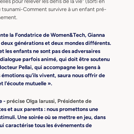
es pour relever les défis de la vie" (sorti en
du tsunami-Comment survivre à un enfant pré-
énement.
nte la Fondatrice de Women&Tech, Gianna
n deux générations et deux mondes différents.
 et les enfants ne sont pas des adversaires
dialogue parfois animé, qui doit être soutenu
 docteur Pellai, qui accompagne les gens à
 émotions qu'ils vivent, saura nous offrir de
t l'écoute mutuelle ».
e -
précise Olga Iarussi, Présidente de
tes et aux parents : nous promettons une
stimuli. Une soirée où se mettre en jeu, dans
ui caractérise tous les événements de