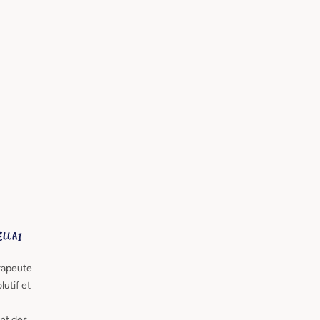
ELLAI
rapeute
lutif et
nt des